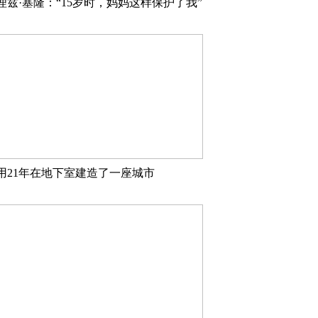
理兹·塞隆：“15岁时，妈妈这样保护了我”
用21年在地下室建造了一座城市