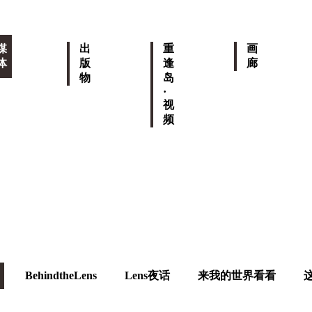
媒
出
重
画
体
版
逢
廊
物
岛
·
视
频
BehindtheLens
Lens夜话
来我的世界看看