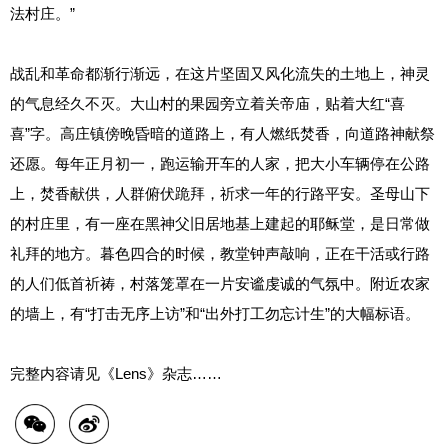
法村庄。”
战乱和革命都渐行渐远，在这片坚固又风化流失的土地上，神灵
的气息经久不灭。大山村的果园旁立着关帝庙，贴着大红“喜
喜”字。高庄镇傍晚昏暗的道路上，有人燃纸焚香，向道路神献祭
还愿。每年正月初一，跑运输开车的人家，把大小车辆停在公路
上，焚香献供，人群俯伏跪拜，祈求一年的行路平安。圣母山下
的村庄里，有一座在黑神父旧居地基上建起的耶稣堂，是日常做
礼拜的地方。暮色四合的时候，教堂钟声敲响，正在干活或行路
的人们低首祈祷，村落笼罩在一片安谧虔诚的气氛中。附近农家
的墙上，有“打击无序上访”和“出外打工勿忘计生”的大幅标语。
完整内容请见《Lens》杂志……