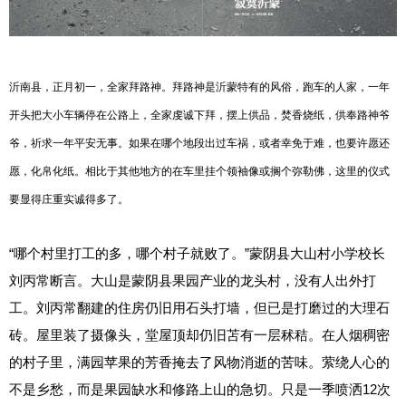
沂南县，正月初一，全家拜路神。拜路神是沂蒙特有的风俗，跑车的人家，一年
开头把大小车辆停在公路上，全家虔诚下拜，摆上供品，焚香烧纸，供奉路神爷
爷，祈求一年平安无事。如果在哪个地段出过车祸，或者幸免于难，也要许愿还
愿，化帛化纸。相比于其他地方的在车里挂个领袖像或搁个弥勒佛，这里的仪式
要显得庄重实诚得多了。
“哪个村里打工的多，哪个村子就败了。”蒙阴县大山村小学校长
刘丙常断言。大山是蒙阴县果园产业的龙头村，没有人出外打
工。刘丙常翻建的住房仍旧用石头打墙，但已是打磨过的大理石
砖。屋里装了摄像头，堂屋顶却仍旧苫有一层秫秸。在人烟稠密
的村子里，满园苹果的芳香掩去了风物消逝的苦味。萦绕人心的
不是乡愁，而是果园缺水和修路上山的急切。只是一季喷洒12次