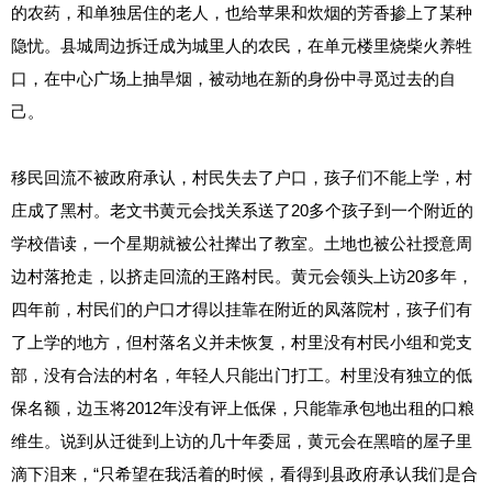
的农药，和单独居住的老人，也给苹果和炊烟的芳香掺上了某种
隐忧。县城周边拆迁成为城里人的农民，在单元楼里烧柴火养牲
口，在中心广场上抽旱烟，被动地在新的身份中寻觅过去的自
己。
移民回流不被政府承认，村民失去了户口，孩子们不能上学，村
庄成了黑村。老文书黄元会找关系送了20多个孩子到一个附近的
学校借读，一个星期就被公社撵出了教室。土地也被公社授意周
边村落抢走，以挤走回流的王路村民。黄元会领头上访20多年，
四年前，村民们的户口才得以挂靠在附近的凤落院村，孩子们有
了上学的地方，但村落名义并未恢复，村里没有村民小组和党支
部，没有合法的村名，年轻人只能出门打工。村里没有独立的低
保名额，边玉将2012年没有评上低保，只能靠承包地出租的口粮
维生。说到从迁徙到上访的几十年委屈，黄元会在黑暗的屋子里
滴下泪来，“只希望在我活着的时候，看得到县政府承认我们是合