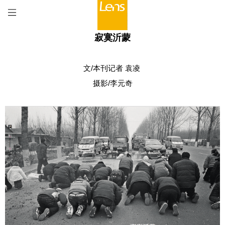
寂寞沂蒙
文/本刊记者 袁凌
摄影/李元奇